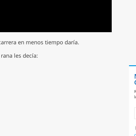
arrera en menos tiempo daría.
rana les decía:
R
l
C