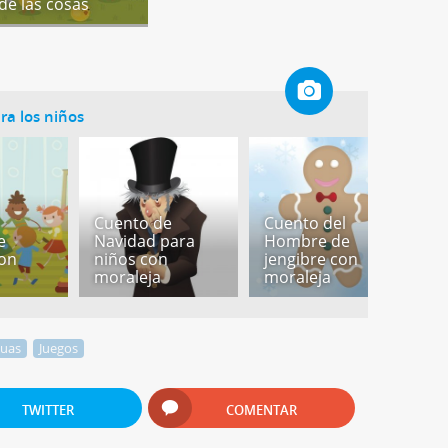
 de las cosas
ra los niños
Cuento de
Cuento del
C
e
Navidad para
Hombre de
p
con
niños con
jengibre con
c
moraleja
moraleja
m
guas
Juegos
TWITTER
COMENTAR