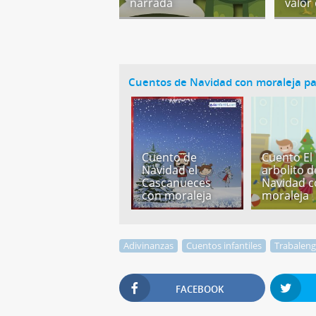
narrada
valor
Cuentos de Navidad con moraleja pa
Cuento de
Cuento El
Navidad el
arbolito d
Cascanueces
Navidad 
con moraleja
moraleja
Adivinanzas
Cuentos infantiles
Trabalen
FACEBOOK