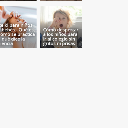
Reiki para niños
y bebés - Qué es,
Cómo despertar
cómo se practica
a los niños para
y qué dice la
ir al colegio sin
ciencia
gritos ni prisas