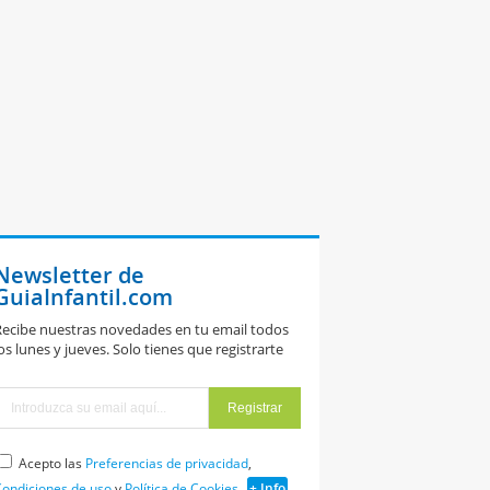
Newsletter de
GuiaInfantil.com
ecibe nuestras novedades en tu email todos
os lunes y jueves. Solo tienes que registrarte
Acepto las
Preferencias de privacidad
,
ondiciones de uso
y
Política de Cookies
+ Info