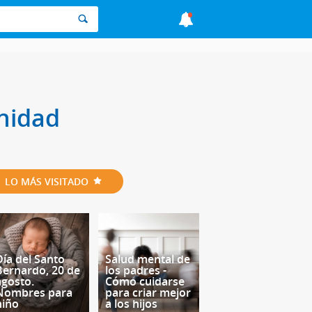
anidad
LO MÁS VISITADO
Día del Santo
Salud mental de
Bernardo, 20 de
los padres -
agosto.
Cómo cuidarse
Nombres para
para criar mejor
niño
a los hijos