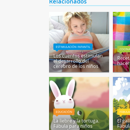
Relacionados
ESTIMULACIÓN INFANTIL
COCIN
Los cuentos estimulan
Recet
el desarrollo del
hacer
cerebro de los niños
EDUCACIÓN
FÁBULA
La liebre y la tortuga.
El gal
Fábula para niños
Fábula