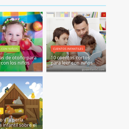
A CON NIÑOS
CUENTOS INFANTILES
as de otoño para
10 cuentos cortos
 con los niños
para leer con niños
S
lo y la perla.
 infantil sobre el