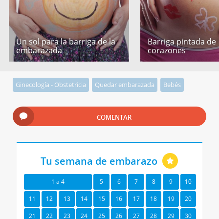
Un sol para la barriga de la
Barriga pintada de
embarazada
corazones
Ginecología - Obstetricia
Quedar embarazada
Bebés
COMENTAR
Tu semana de embarazo
1 a 4
5
6
7
8
9
10
11
12
13
14
15
16
17
18
19
20
21
22
23
24
25
26
27
28
29
30