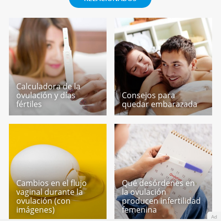
Calculadora de la
ovulación y días
Consejos para
fértiles
quedar embarazada
Cambios en el flujo
Qué desórdenes en
vaginal durante la
la ovulación
ovulación (con
producen infertilidad
imágenes)
femenina
Ad