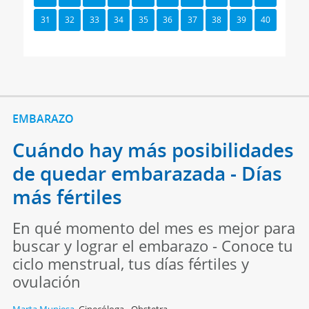
31
32
33
34
35
36
37
38
39
40
EMBARAZO
Cuándo hay más posibilidades
de quedar embarazada - Días
más fértiles
En qué momento del mes es mejor para
buscar y lograr el embarazo - Conoce tu
ciclo menstrual, tus días fértiles y
ovulación
Marta Muniesa
,
Ginecóloga - Obstetra