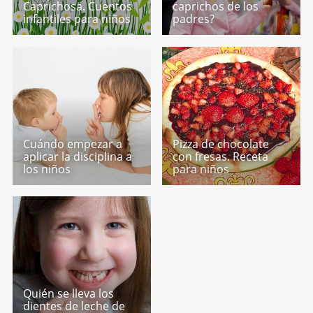
Caprichosa. Cuentos
caprichos de los
infantiles para niños
padres?
Cuándo empezar a
Pizza de chocolate
aplicar la disciplina a
con fresas. Receta
los niños
para niños
Quién se lleva los
dientes de leche de