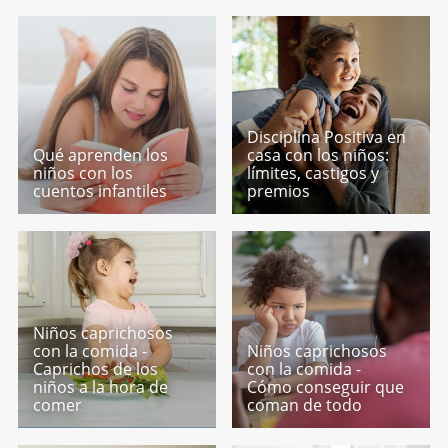
Disciplina Positiva en
Qué aprenden los
casa con los niños:
niños con los
límites, castigos y
cuentos infantiles
premios
Niños caprichosos
con la comida -
Niños caprichosos
Caprichos de los
con la comida -
niños a la hora de
Cómo conseguir que
comer
coman de todo