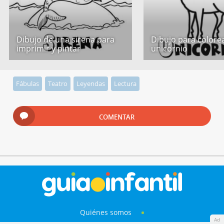
Dibujo de una sirena para
Dibujo para colore
imprimir y pintar
unicornio
Fábulas
Teatro
Leyendas
Lectura
COMENTAR
Quiénes somos
Ad