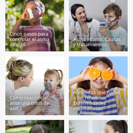
Cinco pasos para
controlar el asma
Asma infantil. Causas
infantil
y tratamientos
Alimentos que curan
Cómo reaccionar
a los niños.
ante una crisis de
Enfermedades
asma
respiratorias