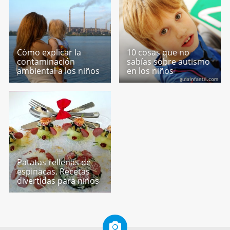
Cómo explicar la
10 cosas que no
contaminación
sabías sobre autismo
ambiental a los niños
en los niños
Patatas rellenas de
espinacas. Recetas
divertidas para niños