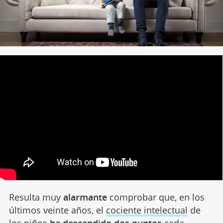
Resulta muy
alarmante
comprobar que, en los
últimos veinte años, el
cociente intelectual
de
los niños
ha descendido dos puntos
cada