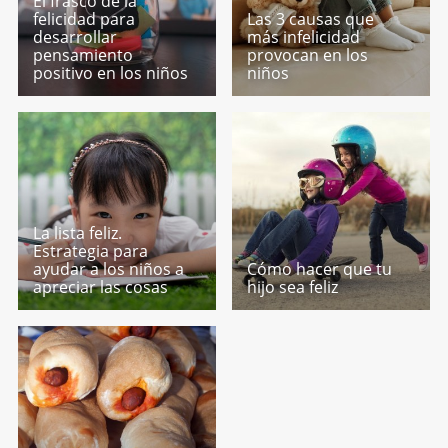
El frasco de la
felicidad para
Las 3 causas que
desarrollar
más infelicidad
pensamiento
provocan en los
positivo en los niños
niños
La lista feliz.
Estrategia para
ayudar a los niños a
Cómo hacer que tu
apreciar las cosas
hijo sea feliz