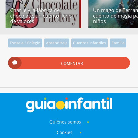
Charlie y la fábrica de
Un mago de Terram
chocolate, un cuento lleno
cuento de magia p
de valores
niños
Escuela / Colegio
Aprendizaje
Cuentos infantiles
Familia
COMENTAR
Quiénes somos
Cookies