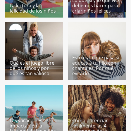
Lo que SÍ y lo que NO
La lectura y la
debemos hacer para
felicidad de los niños
criar niños felices
Esto es lo que pasa si
Qué es el juego libre
educas a tu hijo con
de los niños y por
chantajes. Por qué
qué es tan valioso
evitarlo
Las vacaciones
Cómo potenciar
impactan en la
fácilmente las 4
felicidad de los niños
hormonas de la