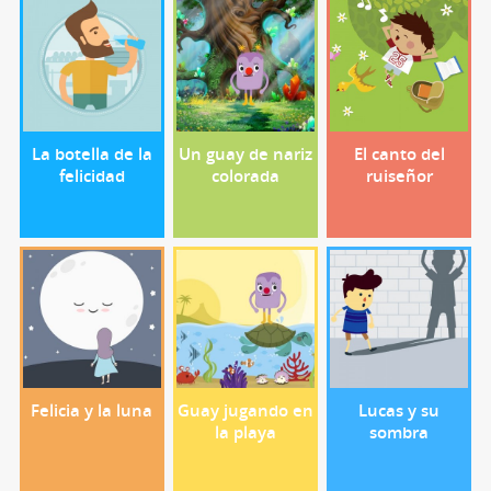
La botella de la
Un guay de nariz
El canto del
felicidad
colorada
ruiseñor
Felicia y la luna
Guay jugando en
Lucas y su
la playa
sombra