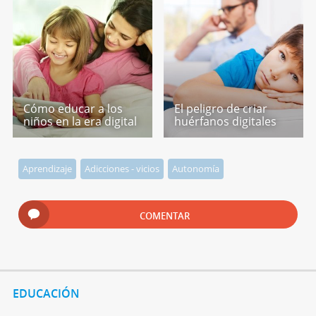
Cómo educar a los
El peligro de criar
niños en la era digital
huérfanos digitales
Aprendizaje
Adicciones - vicios
Autonomía
COMENTAR
EDUCACIÓN