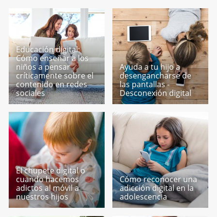
Educación digital:
Cómo enseñar a los
niños a pensar
Ayuda a tu hijo a
críticamente sobre el
desengancharse de
contenido en redes
las pantallas -
sociales
Desconexión digital
El chupete digital o
cuando hacemos
Cómo reconocer una
adictos al móvil a
adicción digital en la
nuestros hijos
adolescencia