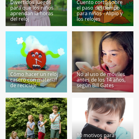
Divertidos juegos
Cuento corto sobre
para que los niños
el paso del tiempo
aprendan la horas
para niños - Alipio y
del reloj
los relojes
Cómo hacer un reloj
No al uso de móviles
casero con material
antes de los 14 años,
de reciclaje
según Bill Gates
10 motivos para