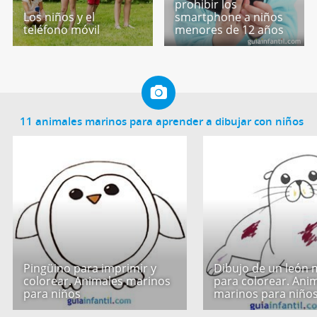
prohibir los
Los niños y el
smartphone a niños
teléfono móvil
menores de 12 años
11 animales marinos para aprender a dibujar con niños
Pingüino para imprimir y
Dibujo de un león 
colorear. Animales marinos
para colorear. Ani
para niños
marinos para niño