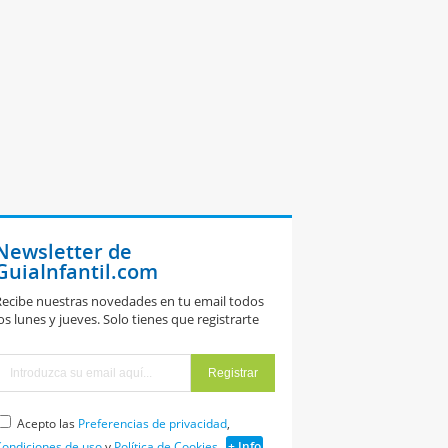
Newsletter de
GuiaInfantil.com
ecibe nuestras novedades en tu email todos
os lunes y jueves. Solo tienes que registrarte
Acepto las
Preferencias de privacidad
,
ondiciones de uso
y
Política de Cookies
+ Info