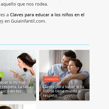
 aquello que nos rodea.
res a
Claves para educar a los niños en el
es
en Guiainfantil.com.
1
ES
CONDUCTA
acer si mi hijo
 respeta. La falta
Claves para saber si tu
speto en los
hijo te tiene miedo o
respeto