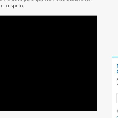
el respeto.
R
l
C