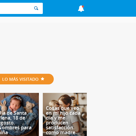
LO MÁS VISITADO
Cosas que veo
Día de Santa
en mi hijo cada
Elena, 18 de
día y me
agosto.
producen
Nombres para
satisfacción
niña
como madre