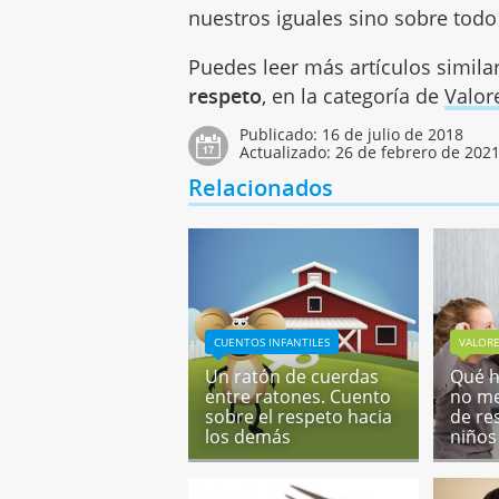
nuestros iguales sino sobre todo
Puedes leer más artículos simila
respeto
, en la categoría de
Valor
Publicado:
16 de julio de 2018
Actualizado:
26 de febrero de 202
Relacionados
CUENTOS INFANTILES
VALOR
Un ratón de cuerdas
Qué h
entre ratones. Cuento
no me
sobre el respeto hacia
de re
los demás
niños