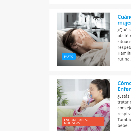
Cuánd
mujer
¿Qué s
obstét
situac
respet
Hamilt
PARTO
rutina.
Cómo 
Enfer
¿Estás
tratar
consej
respir
Tambié
ENFERMEDADES -
MOLESTIAS
bebé.