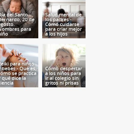
Día del Santo
Salud mental de
Bernardo, 20 de
los padres -
agosto.
Cómo cuidarse
Nombres para
para criar mejor
niño
a los hijos
Reiki para niños
y bebés - Qué es,
Cómo despertar
cómo se practica
a los niños para
y qué dice la
ir al colegio sin
ciencia
gritos ni prisas