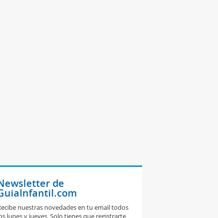
Newsletter de
GuiaInfantil.com
ecibe nuestras novedades en tu email todos
os lunes y jueves. Solo tienes que registrarte