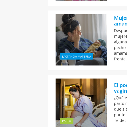
Mujer
amama
Despué
mujere
alguna
pecho 
amaman
LACTANCIA MATERNA
frente.
El po
vagin
¿Qué e
parto 
que si
punto d
Te dec
PARTO