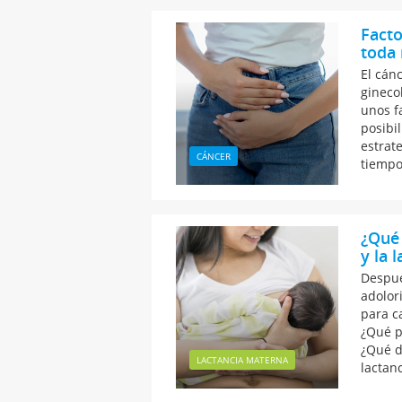
Facto
toda
El cán
gineco
unos f
posibil
estrat
CÁNCER
tiempo
¿Qué 
y la 
Despué
adolor
para c
¿Qué p
¿Qué d
LACTANCIA MATERNA
lactan