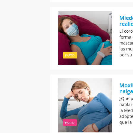
Miedo
reali
El cor
forma 
mascar
las mu
por su 
PARTO
Moxib
nalga
¿Qué p
hablar
la Med
adopte 
que la
PARTO