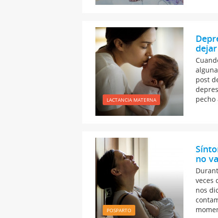
Depre
dejar
Cuando
alguna
post d
depres
pecho 
LACTANCIA MATERNA
Sínto
no va
Durant
veces 
nos di
contam
moment
POSPARTO