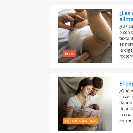
¿Las 
alim
¿Las c
o con 
textur
es nor
la dig
BEBÉS
matern
El pa
¿Qué p
cosas 
dando 
deberí
la cri
entrada
LACTANCIA MATERNA