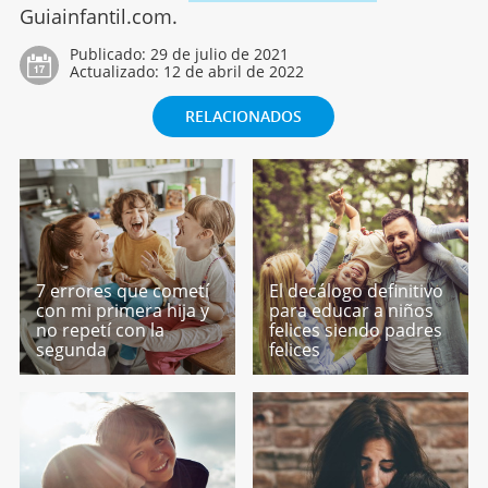
Guiainfantil.com.
Publicado:
29 de julio de 2021
Actualizado:
12 de abril de 2022
RELACIONADOS
7 errores que cometí
El decálogo definitivo
con mi primera hija y
para educar a niños
no repetí con la
felices siendo padres
segunda
felices