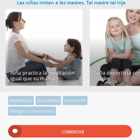
Las niñas imitan a las madres. Tal madre tal hija
Niña practica la meditación
Niña deportista c
igual que su mamá
madre
Aprendizaje
Autoestima
Autonomía
Diálogo y comunicación
COMENTAR