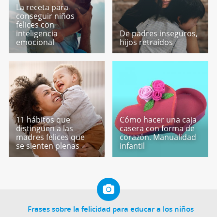
La receta para
conseguir niños
felices con
inteligencia
De padres inseguros,
emocional
hijos retraídos
11 hábitos que
Cómo hacer una caja
distinguen a las
casera con forma de
madres felices que
corazón. Manualidad
se sienten plenas
infantil
Frases sobre la felicidad para educar a los niños