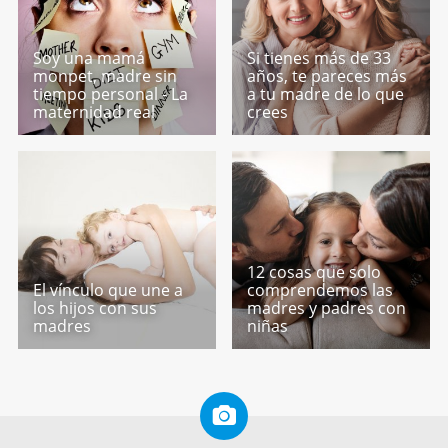
Soy una mamá
Si tienes más de 33
monpet, madre sin
años, te pareces más
tiempo personal - La
a tu madre de lo que
maternidad real
crees
12 cosas que solo
El vínculo que une a
comprendemos las
los hijos con sus
madres y padres con
madres
niñas