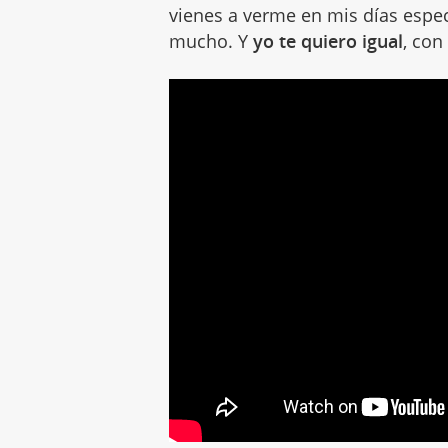
vienes a verme en mis días espe
mucho. Y
yo te quiero igual
, con