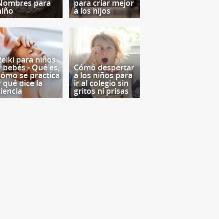
Nombres para
para criar mejor
niño
a los hijos
Reiki para niños
y bebés - Qué es,
Cómo despertar
cómo se practica
a los niños para
y qué dice la
ir al colegio sin
ciencia
gritos ni prisas