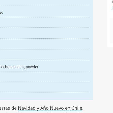
C
os
zcocho o baking powder
iestas de
Navidad y Año Nuevo en Chile
.