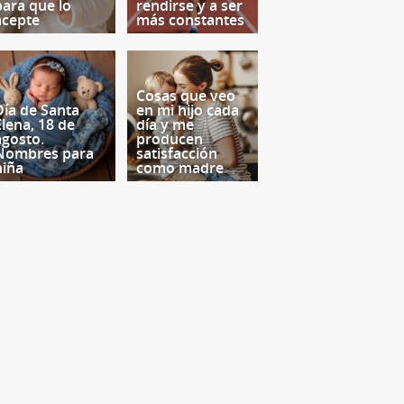
para que lo
rendirse y a ser
acepte
más constantes
Cosas que veo
Día de Santa
en mi hijo cada
Elena, 18 de
día y me
agosto.
producen
Nombres para
satisfacción
niña
como madre