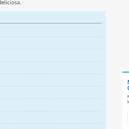
deliciosa.
R
l