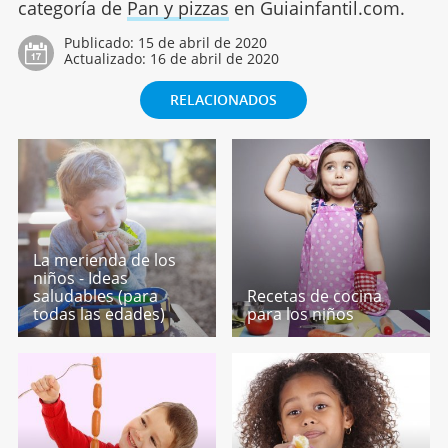
categoría de
Pan y pizzas
en Guiainfantil.com.
Publicado:
15 de abril de 2020
Actualizado:
16 de abril de 2020
RELACIONADOS
La merienda de los
niños - Ideas
saludables (para
Recetas de cocina
todas las edades)
para los niños