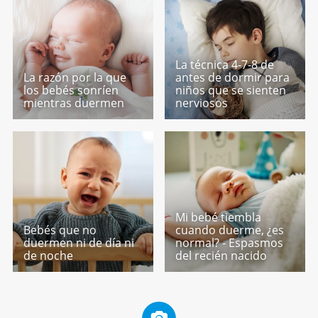
La técnica 4-7-8 de
La razón por la que
antes de dormir para
los bebés sonríen
niños que se sienten
mientras duermen
nerviosos
Mi bebé tiembla
Bebés que no
cuando duerme, ¿es
duermen ni de día ni
normal? - Espasmos
de noche
del recién nacido