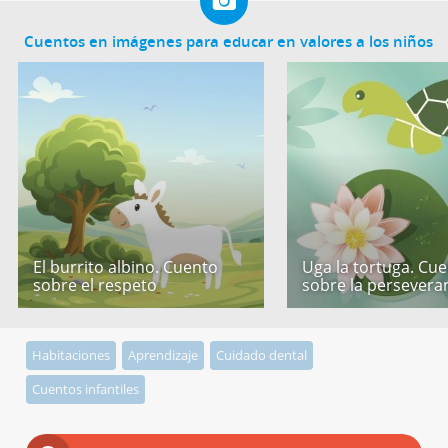
Cuentos en imágenes para educar en valores a los niños
El burrito albino. Cuento
Uga la tortuga. Cu
sobre el respeto
sobre la persevera
Habitaciones
Aprendizaje
Cuidado dental
Cuentos infantiles