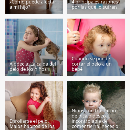
¿Cómo puede afectar
4 principales razones
a mi hijo?
por las que lo sufren
Cuándo se puede
Alopecia. La caída del
cortar el pelo a un
pelo de los niños
bebé
Niños con trastorno
de pica o deseo
Enrollarse el pelo.
incontrolable de
Malos hábitos de los
comer tierra, heces o