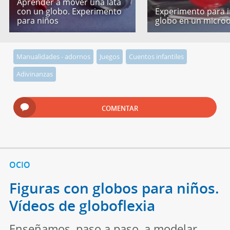
Aprender a mover una lata
con un globo. Experimento
Experimento para i
para niños
globo en un micro
Manualidades - adornos
Juegos
Cuentos infantiles
Adivinanzas
COMENTAR
OCIO
Figuras con globos para niños.
Vídeos de globoflexia
Enseñamos, paso a paso, a modelar