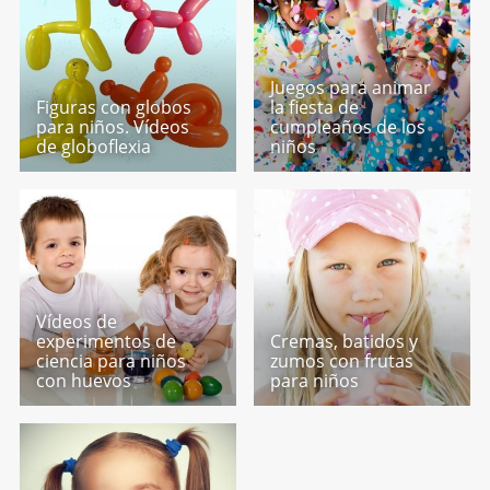
Juegos para animar
Figuras con globos
la fiesta de
para niños. Vídeos
cumpleaños de los
de globoflexia
niños
Vídeos de
experimentos de
Cremas, batidos y
ciencia para niños
zumos con frutas
con huevos
para niños