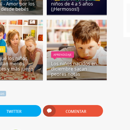
il - Amor por los
niños de 4 a 5 años
s desde bebés
(¡Hermosos!)
ES
APRENDIZAJE
qué los niños
itan menos
Los niños nacidos en
tes y más juego
diciembre sacan
peores notas
uas
TWITTER
COMENTAR