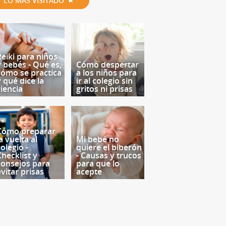
LO MÁS VISITADO
Reiki para niños
y bebés - Qué es,
Cómo despertar
cómo se practica
a los niños para
y qué dice la
ir al colegio sin
ciencia
gritos ni prisas
Cómo preparar
a vuelta al
Mi bebé no
olegio -
quiere el biberón
Checklist y
- Causas y trucos
consejos para
para que lo
evitar prisas
acepte