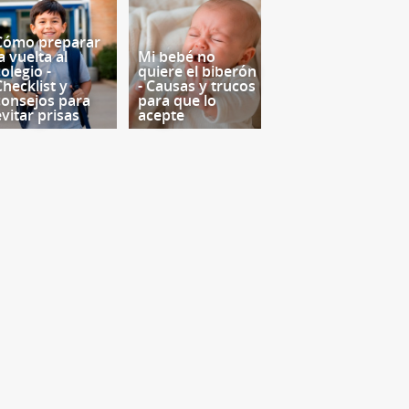
Cómo preparar
a vuelta al
Mi bebé no
olegio -
quiere el biberón
Checklist y
- Causas y trucos
consejos para
para que lo
evitar prisas
acepte