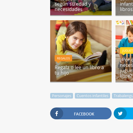
según su edad y
infant
necesidades
libro
JUGUET
REGALOS
¿Por 
neces
Regala o lee un libro a
jugue
tu hijo
libre?
Personajes
Cuentos infantiles
Trabaleng
FACEBOOK