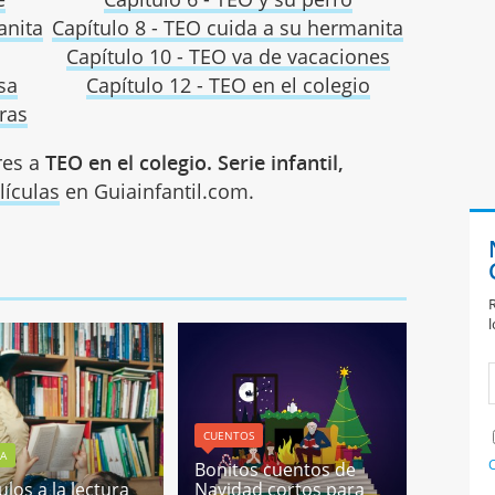
anita
Capítulo 8 - TEO cuida a su hermanita
Capítulo 10 - TEO va de vacaciones
sa
Capítulo 12 - TEO en el colegio
ras
res a
TEO en el colegio. Serie infantil,
lículas
en Guiainfantil.com.
R
l
CUENTOS
RA
C
Bonitos cuentos de
ulos a la lectura
Navidad cortos para