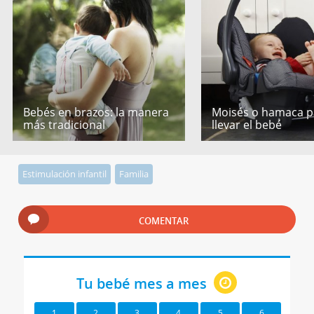
Bebés en brazos: la manera
Moisés o hamaca p
más tradicional
llevar el bebé
Estimulación infantil
Familia
COMENTAR
Tu bebé mes a mes
1
2
3
4
5
6