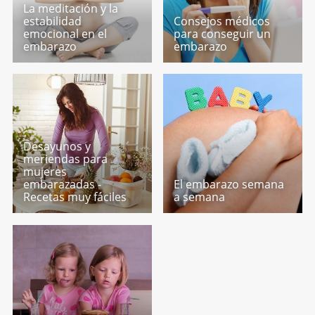
La meditación y la
estabilidad
Consejos médicos
emocional en el
para conseguir un
embarazo
embarazo
Desayunos y
meriendas para
mujeres
embarazadas -
El embarazo semana
Recetas muy fáciles
a semana