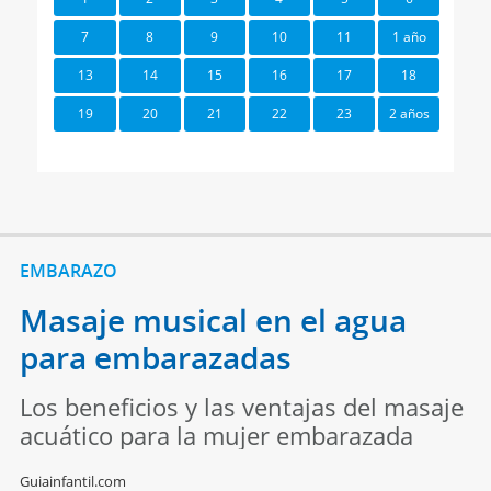
7
8
9
10
11
1 año
13
14
15
16
17
18
19
20
21
22
23
2 años
EMBARAZO
Masaje musical en el agua
para embarazadas
Los beneficios y las ventajas del masaje
acuático para la mujer embarazada
Guiainfantil.com