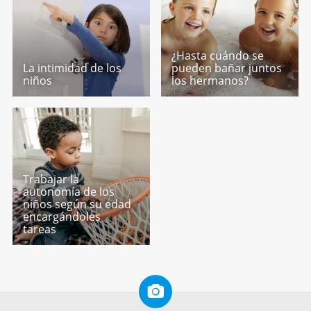
¿Hasta cuándo se
La intimidad de los
pueden bañar juntos
niños
los hermanos?
Trabajar la
autonomía de los
niños según su edad
encargándoles
tareas