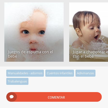
Juegos de espuma con el
Jugar a chapotear 
bebé
con el bebé
Manualidades - adornos
Cuentos infantiles
Adivinanzas
Trabalenguas
COMENTAR