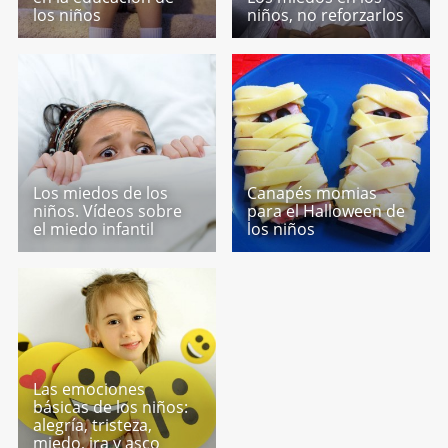
los niños
niños, no reforzarlos
Los miedos de los
Canapés momias
niños. Vídeos sobre
para el Halloween de
el miedo infantil
los niños
Las emociones
básicas de los niños:
alegría, tristeza,
miedo, ira y asco