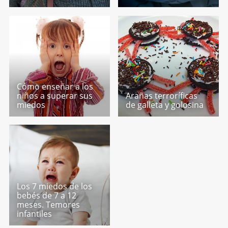
Cómo enseñar a los
niños a superar sus
Arañas terroríficas
miedos
de galleta y golosina
Los 7 miedos de los
bebés de 7 a 12
meses. Temores
infantiles