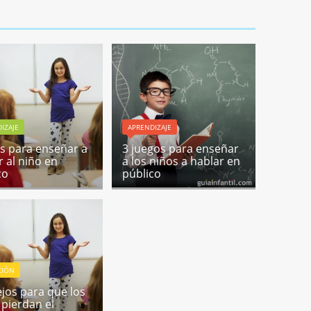
IZAJE
APRENDIZAJE
s para enseñar a
3 juegos para enseñar
r al niño en
a los niños a hablar en
co
público
CIÓN
jos para que los
 pierdan el