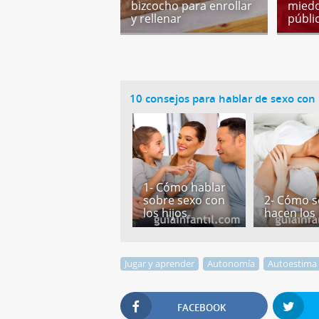
bizcocho para enrollar
miedo
y rellenar
públi
10 consejos para hablar de sexo con 
1- Cómo hablar
sobre sexo con
2- Cómo s
los hijos
hacen los
Jugar y aprender
Autonomía
Autoestima
FACEBOOK