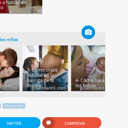
 a hablar en
co
los niños
3- Cómo crece
5
el bebé en la
d
e
barriga de la
4- Cómo nacen
u
 bebés
madre
los bebés
n
Motivación
TWITTER
COMENTAR