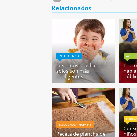
Relacionados
INTELIGENCIA
APREND
Los niños que hablan
Truco
solos son más
habla
inteligentes
públi
EDUCA
BIZCOCHOS - MUFFINS
Conse
Receta de plancha de
niños