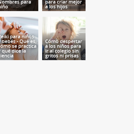
Nombres para
para criar mejor
niño
a los hijos
Reiki para niños
y bebés - Qué es,
Cómo despertar
cómo se practica
a los niños para
y qué dice la
ir al colegio sin
ciencia
gritos ni prisas