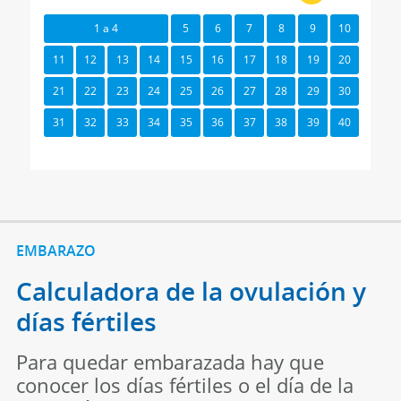
1 a 4
5
6
7
8
9
10
11
12
13
14
15
16
17
18
19
20
21
22
23
24
25
26
27
28
29
30
31
32
33
34
35
36
37
38
39
40
EMBARAZO
Calculadora de la ovulación y
días fértiles
Para quedar embarazada hay que
conocer los días fértiles o el día de la