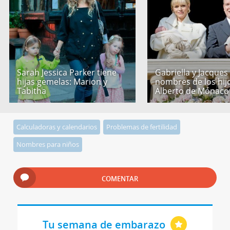
Sarah Jessica Parker tiene
Gabriella y Jacques
hijas gemelas: Marion y
nombres de los hij
Tabitha
Alberto de Mónaco
Calculadoras y calendarios
Problemas de fertilidad
Nombres para niños
COMENTAR
Tu semana de embarazo