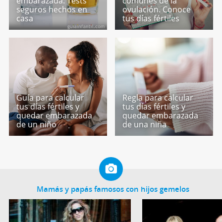
embarazada. Tests
comunes de la
seguros hechos en
ovulación. Conoce
casa
tus días fértiles
Guía para calcular
Regla para calcular
tus días fértiles y
tus días fértiles y
quedar embarazada
quedar embarazada
de un niño
de una niña
Mamás y papás famosos con hijos gemelos