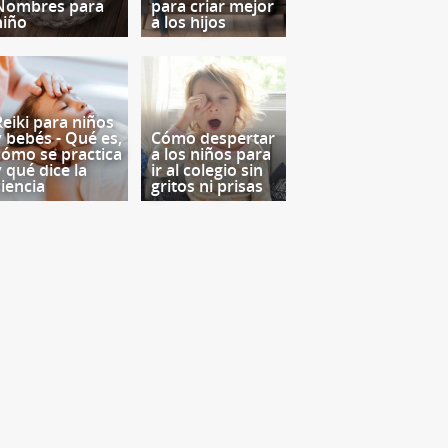
Nombres para
para criar mejor
niño
a los hijos
Reiki para niños
y bebés - Qué es,
Cómo despertar
cómo se practica
a los niños para
y qué dice la
ir al colegio sin
ciencia
gritos ni prisas