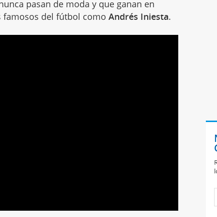
 nunca pasan de moda y que ganan en
s famosos del fútbol como
Andrés Iniesta
.
R
l