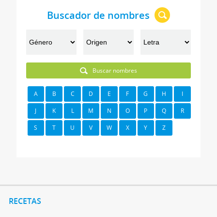
Buscador de nombres
Buscar nombres
A
B
C
D
E
F
G
H
I
J
K
L
M
N
O
P
Q
R
S
T
U
V
W
X
Y
Z
RECETAS