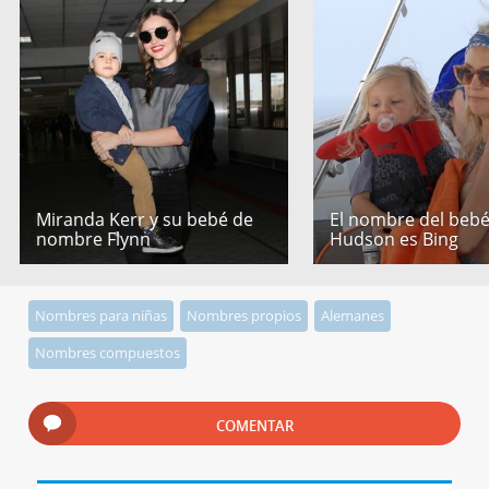
Miranda Kerr y su bebé de
El nombre del bebé
nombre Flynn
Hudson es Bing
Nombres para niñas
Nombres propios
Alemanes
Nombres compuestos
COMENTAR