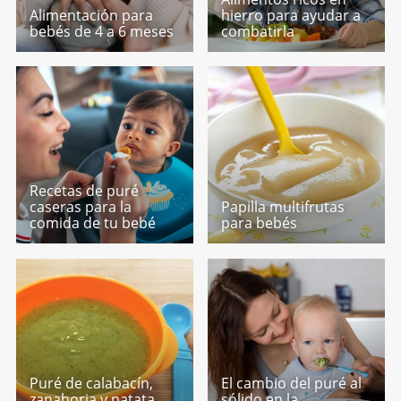
Alimentación para
hierro para ayudar a
bebés de 4 a 6 meses
combatirla
Recetas de puré
caseras para la
Papilla multifrutas
comida de tu bebé
para bebés
Puré de calabacín,
El cambio del puré al
zanahoria y patata
sólido en la