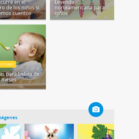
curre en el
Leyenda
ro de los niños si
norteamericana para
eemos cuentos
niños
 Y PURÉS
as para bebés de
2 meses
imágenes