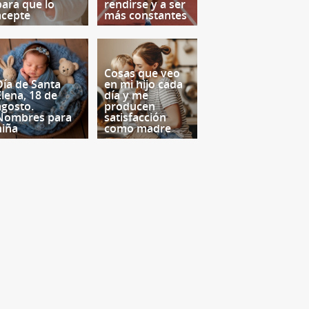
para que lo
rendirse y a ser
acepte
más constantes
Cosas que veo
Día de Santa
en mi hijo cada
Elena, 18 de
día y me
agosto.
producen
Nombres para
satisfacción
niña
como madre