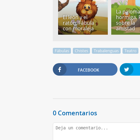
La paloma 
El león y el
hormiga. 
ratón. Fábula
sobre la
con moraleja
amistad
Fábulas
Chistes
Trabalenguas
Teatro
FACEBOOK
0 Comentarios