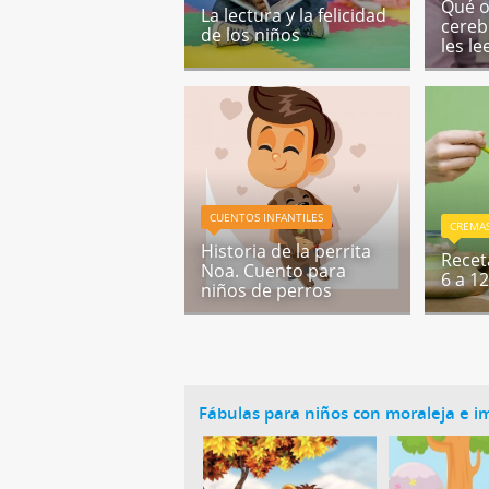
Qué o
La lectura y la felicidad
cereb
de los niños
les l
CUENTOS INFANTILES
CREMAS
Historia de la perrita
Recet
Noa. Cuento para
6 a 1
niños de perros
Fábulas para niños con moraleja e 