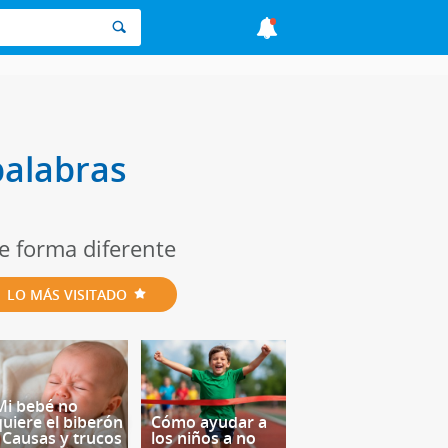
palabras
e forma diferente
LO MÁS VISITADO
Mi bebé no
quiere el biberón
Cómo ayudar a
- Causas y trucos
los niños a no