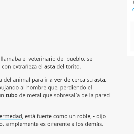
C
llamaba el veterinario del pueblo, se
r
con extrañeza el
asta
del torito.
a del animal para ir
a ver
de cerca su
asta
,
mpujando al hombre que, perdiendo el
 un
tubo
de metal que sobresalía de la pared
fermedad
, está fuerte como un roble, - dijo
mo, simplemente es diferente a los demás.