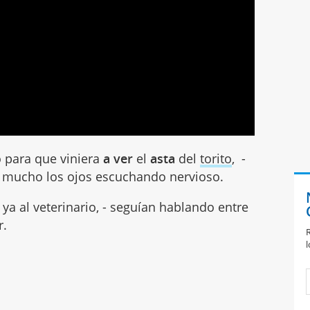
o para que viniera
a ver
el
asta
del
torito
, -
mucho los ojos escuchando nervioso.
ya al veterinario, - seguían hablando entre
r.
R
l