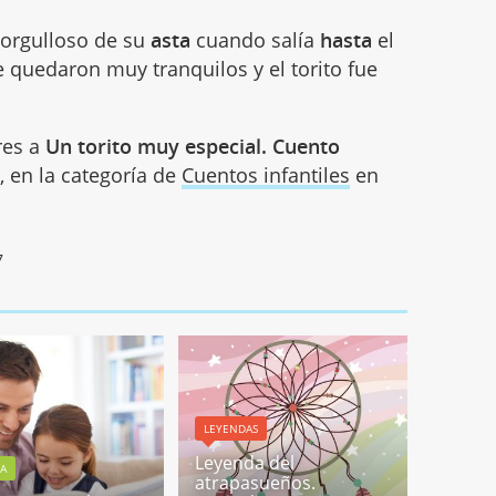
 orgulloso de su
asta
cuando salía
hasta
el
 quedaron muy tranquilos y el torito fue
res a
Un torito muy especial. Cuento
s
, en la categoría de
Cuentos infantiles
en
7
LEYENDAS
Leyenda del
RA
atrapasueños.