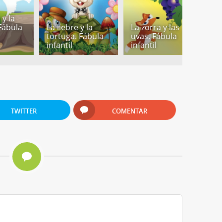
y la
Fábula
La liebre y la
La zorra y las
L
tortuga. Fábula
uvas. Fábula
h
infantil
infantil
d
TWITTER
COMENTAR