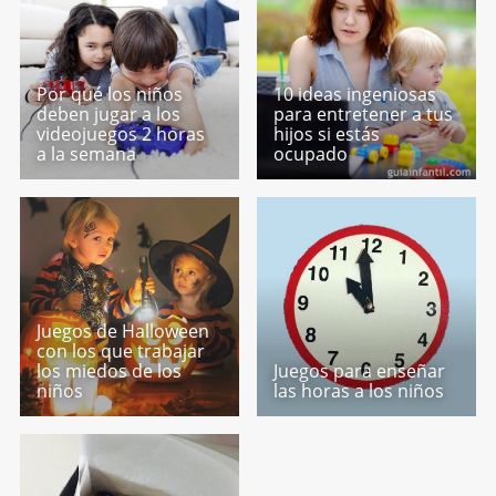
Por qué los niños
10 ideas ingeniosas
deben jugar a los
para entretener a tus
videojuegos 2 horas
hijos si estás
a la semana
ocupado
Juegos de Halloween
con los que trabajar
los miedos de los
Juegos para enseñar
niños
las horas a los niños