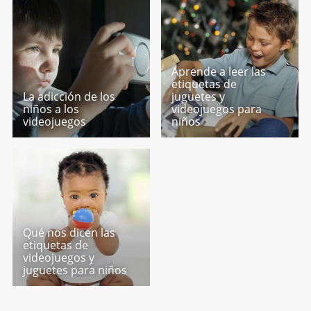
Aprende a leer las
etiquetas de
La adicción de los
juguetes y
niños a los
videojuegos para
videojuegos
niños
Qué nos dicen las
etiquetas de
videojuegos y
juguetes para niños