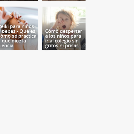
Reiki para niños
y bebés - Qué es,
Cómo despertar
cómo se practica
a los niños para
y qué dice la
ir al colegio sin
ciencia
gritos ni prisas