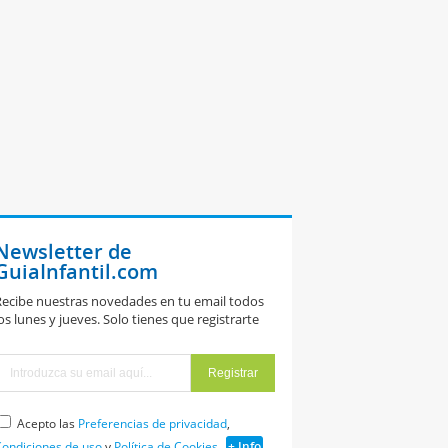
Newsletter de
GuiaInfantil.com
ecibe nuestras novedades en tu email todos
os lunes y jueves. Solo tienes que registrarte
Acepto las
Preferencias de privacidad
,
ondiciones de uso
y
Política de Cookies
+ Info