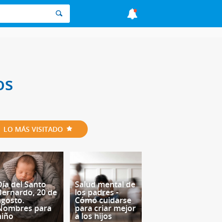
os
LO MÁS VISITADO
Día del Santo
Salud mental de
Bernardo, 20 de
los padres -
agosto.
Cómo cuidarse
Nombres para
para criar mejor
niño
a los hijos