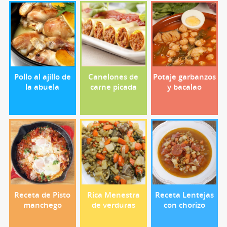
Pollo al ajillo de
Canelones de
Potaje garbanzos
la abuela
carne picada
y bacalao
Receta de Pisto
Rica Menestra
Receta Lentejas
manchego
de verduras
con chorizo