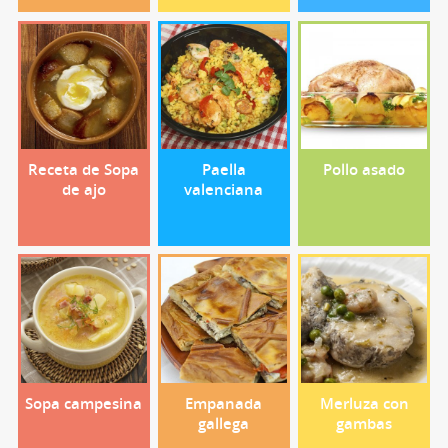
Receta de Sopa
Paella
Pollo asado
de ajo
valenciana
Sopa campesina
Empanada
Merluza con
gallega
gambas