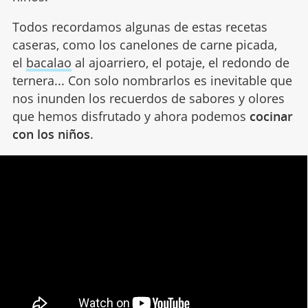
Todos recordamos algunas de estas recetas
caseras, como los canelones de carne picada,
el
bacalao
al ajoarriero, el potaje, el redondo de
ternera... Con solo nombrarlos es inevitable que
nos inunden los recuerdos de sabores y olores
que hemos disfrutado y ahora podemos
cocinar
con los niños
.