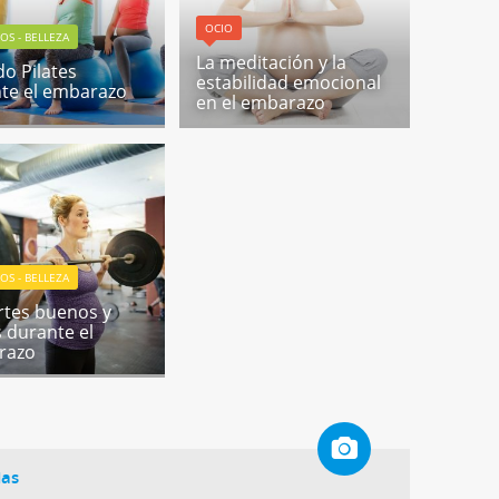
OCIO
OS - BELLEZA
La meditación y la
o Pilates
estabilidad emocional
te el embarazo
en el embarazo
OS - BELLEZA
tes buenos y
 durante el
razo
das