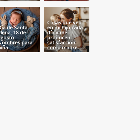
Cosas que veo
Día de Santa
en mi hijo cada
Elena, 18 de
día y me
agosto.
producen
Nombres para
satisfacción
niña
como madre