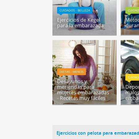
CUIDADOS - BELLEZA
CUIDAD
Ejercicios de Kegel
Métod
para la embarazada
duran
DIETAS - MENÚS
CUIDAD
Desayunos y
meriendas para
Depor
mujeres embarazadas
malos
- Recetas muy fáciles
emba
Ejercicios con pelota para embaraza