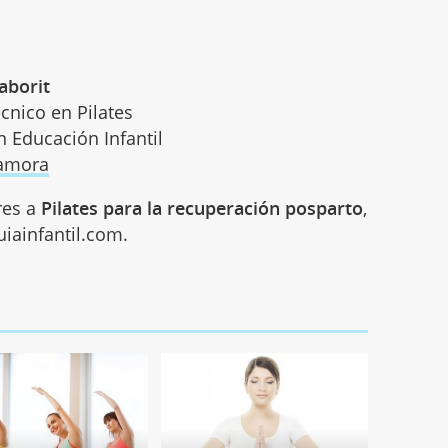
aborit
écnico en Pilates
n Educación Infantil
Zamora
res a
Pilates para la recuperación posparto
,
iainfantil.com.