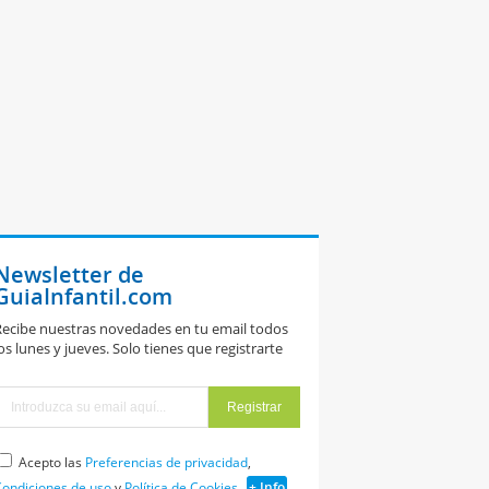
Newsletter de
GuiaInfantil.com
ecibe nuestras novedades en tu email todos
os lunes y jueves. Solo tienes que registrarte
Acepto las
Preferencias de privacidad
,
ondiciones de uso
y
Política de Cookies
+ Info