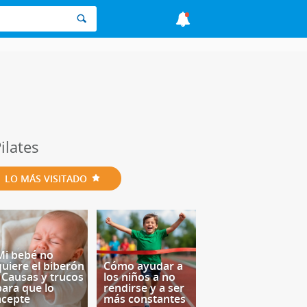
ilates
LO MÁS VISITADO
Mi bebé no
quiere el biberón
Cómo ayudar a
- Causas y trucos
los niños a no
para que lo
rendirse y a ser
acepte
más constantes