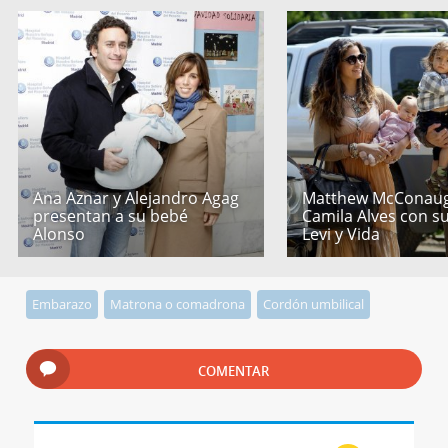
Ana Aznar y Alejandro Agag
Matthew McConaug
presentan a su bebé
Camila Alves con s
Alonso
Levi y Vida
Embarazo
Matrona o comadrona
Cordón umbilical
COMENTAR