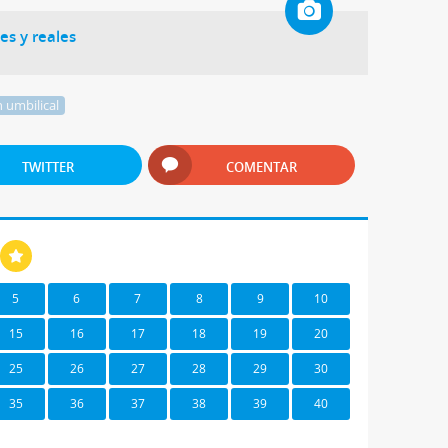
es y reales
 umbilical
TWITTER
COMENTAR
5
6
7
8
9
10
15
16
17
18
19
20
25
26
27
28
29
30
35
36
37
38
39
40