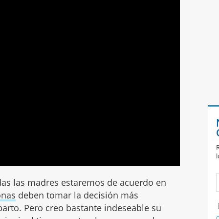
R
l
odas las madres estaremos de acuerdo en
onas
deben tomar la decisión más
arto. Pero creo bastante indeseable su
C