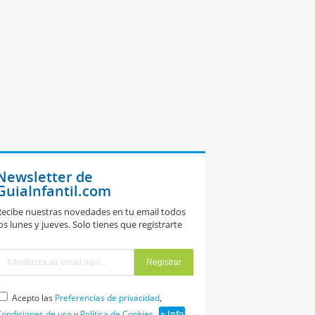
Newsletter de
GuiaInfantil.com
ecibe nuestras novedades en tu email todos
os lunes y jueves. Solo tienes que registrarte
Acepto las
Preferencias de privacidad
,
ondiciones de uso
y
Política de Cookies
+ Info