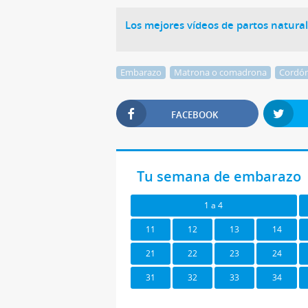
Los mejores vídeos de partos natural
Embarazo
Matrona o comadrona
Cordón
FACEBOOK
Tu semana de embarazo
1 a 4
11
12
13
14
21
22
23
24
31
32
33
34