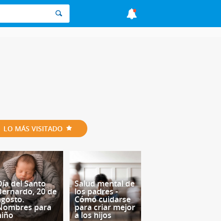
LO MÁS VISITADO
Día del Santo
Salud mental de
Bernardo, 20 de
los padres -
agosto.
Cómo cuidarse
Nombres para
para criar mejor
niño
a los hijos