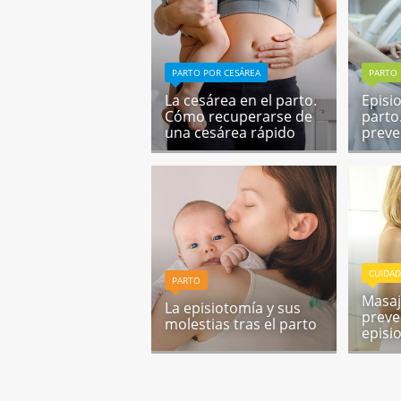
PARTO POR CESÁREA
PARTO
La cesárea en el parto.
Episi
Cómo recuperarse de
parto
una cesárea rápido
preve
CUIDAD
PARTO
Masaj
La episiotomía y sus
preve
molestias tras el parto
episi