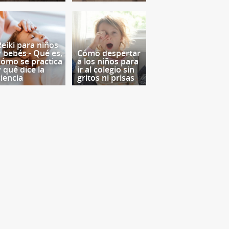
Reiki para niños
y bebés - Qué es,
Cómo despertar
cómo se practica
a los niños para
y qué dice la
ir al colegio sin
ciencia
gritos ni prisas