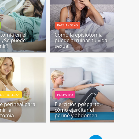
PAREJA - SEXO
otomía en el
Como la episiotomía
. ¿Se puede
puede arruinar tu vida
nir?
sexual
OS - BELLEZA
POSPARTO
e perineal para
Ejercicios posparto,
nir la
cómo ejercitar el
otomía
periné y abdomen