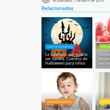
Actualizado:
1 de abril de 2019
Relacionados
CUENTOS INFANTILES
FRUTAS
La calabaza que quería
Smoot
ser sandía. Cuentos de
Recet
Halloween para niños
veran
NUTRICIÓN INFANTIL
FRUTAS
Cómo acostumbrar a
Smoot