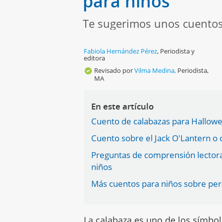
para niños
Te sugerimos unos cuentos i
Fabiola Hernández Pérez
,
Periodista y
editora
Revisado por
Vilma Medina,
Periodista,
MA
En este artículo
Cuento de calabazas para Hallowee
Cuento sobre el Jack O'Lantern o
Preguntas de comprensión lectora
niños
Más cuentos para niños sobre pe
La
calabaza
es uno de los símbol