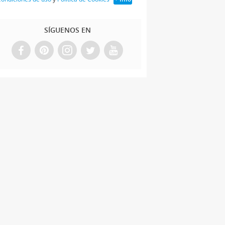
SÍGUENOS EN
u bebé en con
rutas y
erduras.
uinto mes de
mbarazo