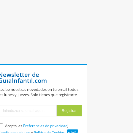
Newsletter de
GuiaInfantil.com
ecibe nuestras novedades en tu email todos
os lunes y jueves. Solo tienes que registrarte
Acepto las
Preferencias de privacidad
,
ondiciones de uso
y
Política de Cookies
+ Info