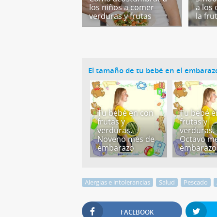
los niños a comer
a los
verduras y frutas
la fru
El tamaño de tu bebé en el embarazo
Tu bebé en con
Tu bebé e
frutas y
frutas y
verduras.
verduras.
Noveno mes de
Octavo m
embarazo
embarazo
Alergias e intolerancias
Salud
Pescado
FACEBOOK