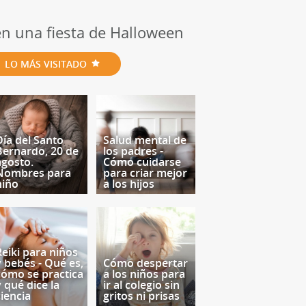
 en una fiesta de Halloween
LO MÁS VISITADO
Día del Santo
Salud mental de
Bernardo, 20 de
los padres -
agosto.
Cómo cuidarse
Nombres para
para criar mejor
niño
a los hijos
Reiki para niños
y bebés - Qué es,
Cómo despertar
cómo se practica
a los niños para
y qué dice la
ir al colegio sin
ciencia
gritos ni prisas