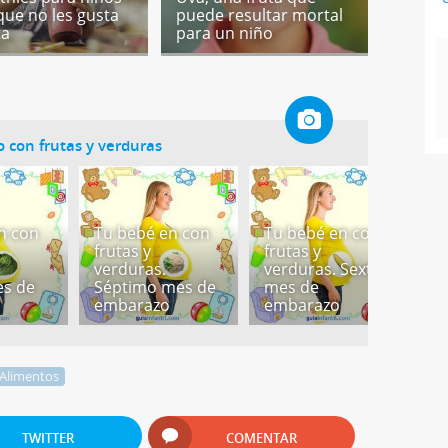
 que no les gusta
puede resultar mortal
ta
para un niño
 con frutas y verduras
n con
Tu bebé en con
Tu bebé en con
T
frutas y
frutas y
f
verduras.
verduras. Sexto
v
es de
Séptimo mes de
mes de
Q
embarazo
embarazo
e
Alimentos
TWITTER
COMENTAR