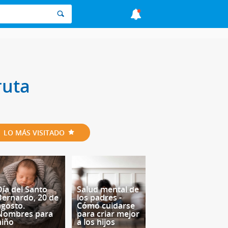
ruta
LO MÁS VISITADO
Día del Santo
Salud mental de
Bernardo, 20 de
los padres -
agosto.
Cómo cuidarse
Nombres para
para criar mejor
niño
a los hijos