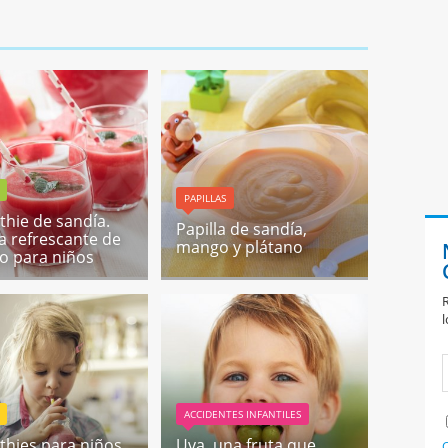
PAPILLAS
hie de sandía.
Papilla de sandía,
a refrescante de
mango y plátano
o para niños
R
l
ACCIDENTES INFANTILES
hies para niños
Uva, una fruta que
C