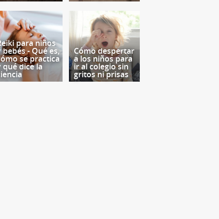
Reiki para niños
y bebés - Qué es,
Cómo despertar
cómo se practica
a los niños para
y qué dice la
ir al colegio sin
ciencia
gritos ni prisas