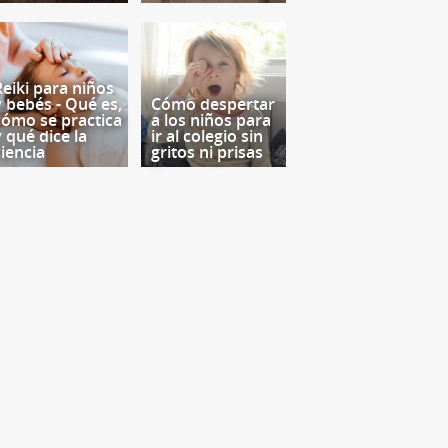
Reiki para niños
y bebés - Qué es,
Cómo despertar
cómo se practica
a los niños para
y qué dice la
ir al colegio sin
ciencia
gritos ni prisas