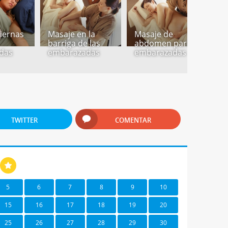
piernas
Masaje en la
Masaje de
M
barriga de las
abdomen para
z
das
embarazadas
embarazadas
e
TWITTER
COMENTAR
5
6
7
8
9
10
15
16
17
18
19
20
25
26
27
28
29
30