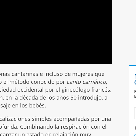
nas cantarinas e incluso de mujeres que
do el método conocido por
canto carnático
,
ciedad occidental por el ginecólogo francés,
R
n, en la década de los años 50 introdujo, a
l
asaje en los bebés.
vocalizaciones simples acompañadas por una
rofunda. Combinando la respiración con el
lcanzar un estado de relajación muy
C