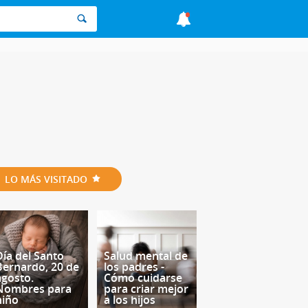
LO MÁS VISITADO
Día del Santo
Salud mental de
Bernardo, 20 de
los padres -
agosto.
Cómo cuidarse
Nombres para
para criar mejor
niño
a los hijos