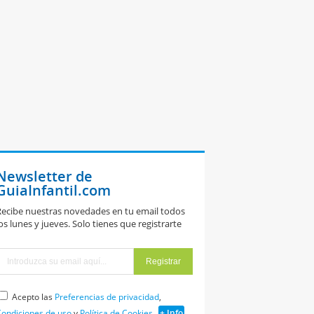
Newsletter de
GuiaInfantil.com
ecibe nuestras novedades en tu email todos
os lunes y jueves. Solo tienes que registrarte
Acepto las
Preferencias de privacidad
,
ondiciones de uso
y
Política de Cookies
+ Info