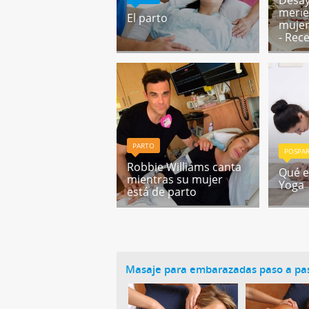
Desay
merie
El parto
muje
- Rec
PARTO
POSPA
Robbie Williams canta
Qué e
mientras su mujer
Yoga
está de parto
Masaje para embarazadas paso a pa