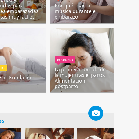
unos y
ndas para
Por qué usar la
res embarazadas
música durante el
etas muy fáciles
embarazo
POSPARTO
RTO
La primera comida de
la mujer tras el parto.
s el Kundalini
Alimentación
postparto
so