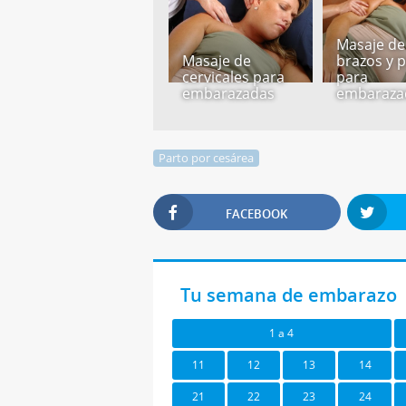
Masaje de
Masaje de
brazos y 
cervicales para
para
embarazadas
embaraza
Parto por cesárea
FACEBOOK
Tu semana de embarazo
1 a 4
11
12
13
14
21
22
23
24