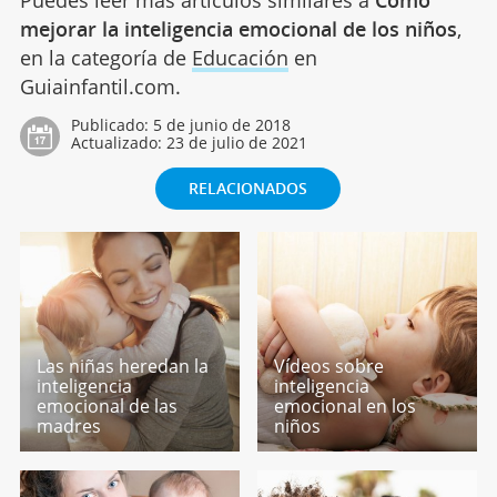
Puedes leer más artículos similares a
Cómo
mejorar la inteligencia emocional de los niños
,
en la categoría de
Educación
en
Guiainfantil.com.
Publicado:
5 de junio de 2018
Actualizado:
23 de julio de 2021
RELACIONADOS
Las niñas heredan la
Vídeos sobre
inteligencia
inteligencia
emocional de las
emocional en los
madres
niños