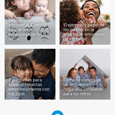
Inteligencia
emocional. Cómo
El ejemplo y papel de
educar las
los padres en la
emociones de los
educación emocional
niños
de los niños
7 preguntas para
Cómo se construye
saber si conectas
un ambiente
emocionalmente con
hogareño saludable
tus hijos
para los niños