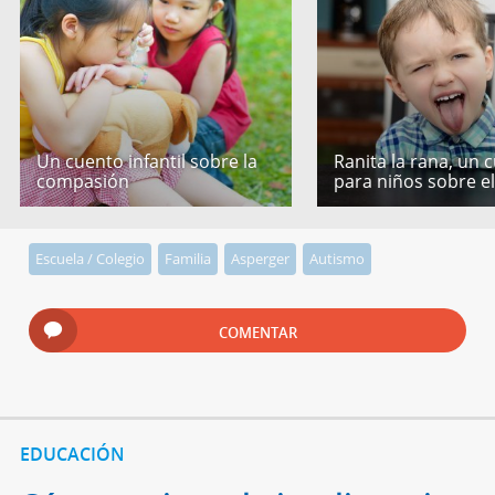
Un cuento infantil sobre la
Ranita la rana, un 
compasión
para niños sobre e
Escuela / Colegio
Familia
Asperger
Autismo
COMENTAR
EDUCACIÓN