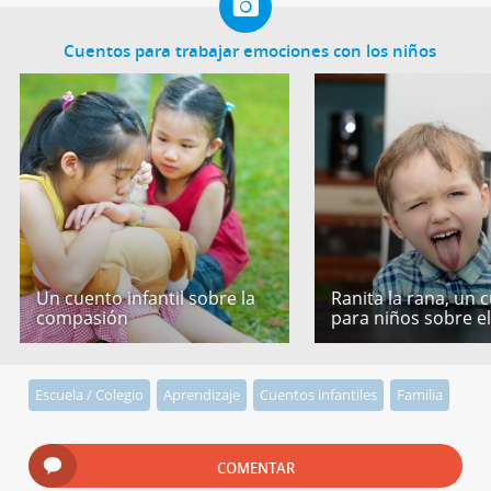
Cuentos para trabajar emociones con los niños
Un cuento infantil sobre la
Ranita la rana, un 
compasión
para niños sobre e
Escuela / Colegio
Aprendizaje
Cuentos infantiles
Familia
COMENTAR