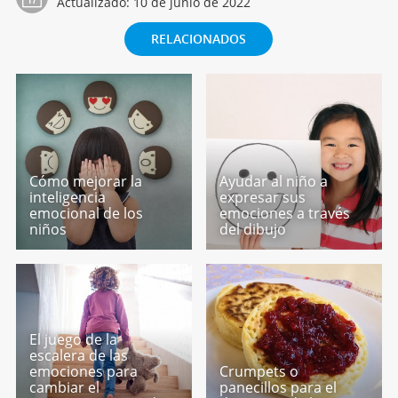
Actualizado:
10 de junio de 2022
RELACIONADOS
Cómo mejorar la
Ayudar al niño a
inteligencia
expresar sus
emocional de los
emociones a través
niños
del dibujo
El juego de la
escalera de las
emociones para
Crumpets o
cambiar el
panecillos para el