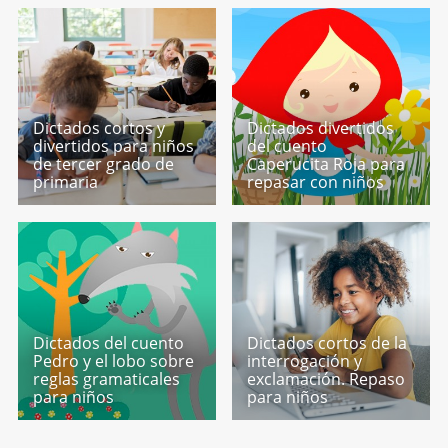
Dictados cortos y
Dictados divertidos
divertidos para niños
del cuento
de tercer grado de
Caperucita Roja para
primaria
repasar con niños
Dictados del cuento
Dictados cortos de la
Pedro y el lobo sobre
interrogación y
reglas gramaticales
exclamación. Repaso
para niños
para niños