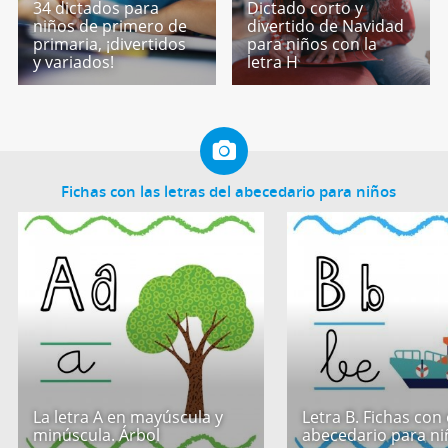
34 dictados para
Dictado corto y
niños de primero de
divertido de Navidad
primaria, ¡divertidos
para niños con la
y variados!
letra H
Fichas con las letras del abecedario para niños
La letra A en mayúscula y
Letra B. Fichas con 
minúscula. Árbol
abecedario para ni