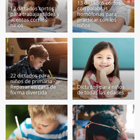
13 dictados cortos
12 dictados cortos
con palabras
para trabajar tildes y
homófonas para
acentos con los
practicar con los
niños
niños
22 dictados para
niños de primaria -
Repasar en casa de
Dictados para niños
forma divertida
de todas las edades