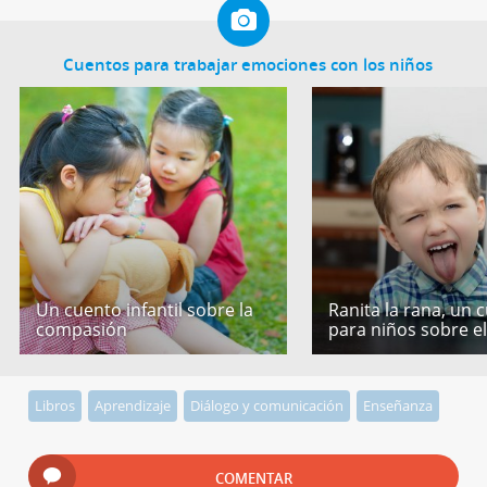
Cuentos para trabajar emociones con los niños
Un cuento infantil sobre la
Ranita la rana, un 
compasión
para niños sobre e
Libros
Aprendizaje
Diálogo y comunicación
Enseñanza
COMENTAR