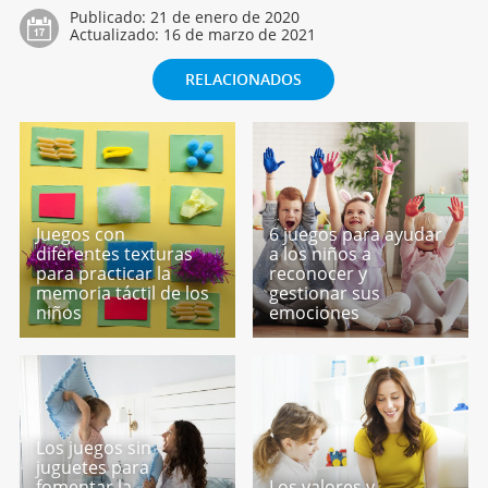
Publicado:
21 de enero de 2020
Actualizado:
16 de marzo de 2021
RELACIONADOS
Juegos con
6 juegos para ayudar
diferentes texturas
a los niños a
para practicar la
reconocer y
memoria táctil de los
gestionar sus
niños
emociones
Los juegos sin
juguetes para
fomentar la
Los valores y