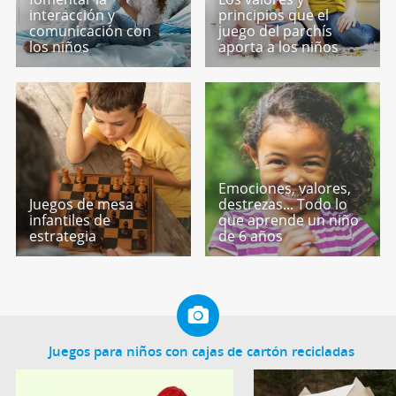
interacción y
principios que el
comunicación con
juego del parchís
los niños
aporta a los niños
Emociones, valores,
Juegos de mesa
destrezas... Todo lo
infantiles de
que aprende un niño
estrategia
de 6 años
Juegos para niños con cajas de cartón recicladas