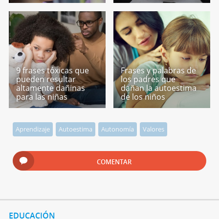
9 frases tóxicas que
Frases y palabras de
pueden resultar
los padres que
altamente dañinas
dañan la autoestima
para las niñas
de los niños
Aprendizaje
Autoestima
Autonomía
Valores
COMENTAR
EDUCACIÓN