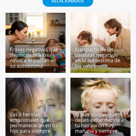
RELACIONADOS
Frases negativas que
El impacto de las
desmotivan a los
palabras negativas
niños e impactan en
en la autoestima de
su autoestima
los niños
Las 8 heridas
Frases tóxicas que
emocionales que
debes evitar decirle a
permanecerán en tu
tu hijo varón hoy,
hijo para siempre
mañana y siempre