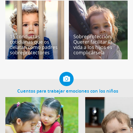
15 conductas
Sobreprotección.
cotidianas que os
Querer facilitar la
delatan como padres
vida a los hijos es
sobreprotectores
complicársela
Cuentos para trabajar emociones con los niños