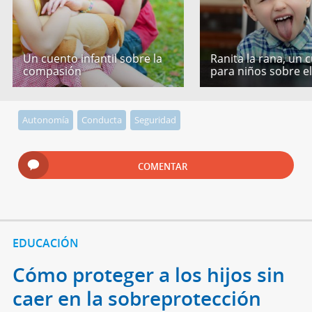
Un cuento infantil sobre la
Ranita la rana, un 
compasión
para niños sobre e
Autonomía
Conducta
Seguridad
COMENTAR
EDUCACIÓN
Cómo proteger a los hijos sin
caer en la sobreprotección