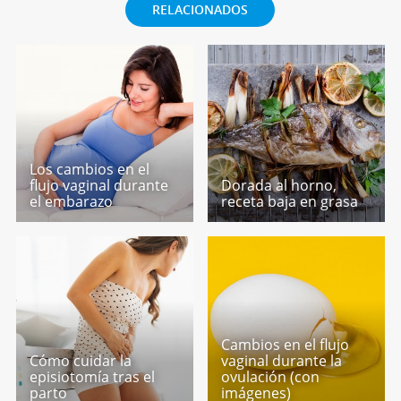
RELACIONADOS
Los cambios en el
flujo vaginal durante
Dorada al horno,
el embarazo
receta baja en grasa
Cambios en el flujo
Cómo cuidar la
vaginal durante la
episiotomía tras el
ovulación (con
parto
imágenes)