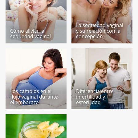
La sequedad vaginal
Cómo aliviar la
y su relación con la
sequedad vaginal
concepción
Los cambios en el
Diferencia entre
flujo vaginal durante
infertilidad y
el embarazo
esterilidad