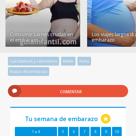
Consumir carnes crudas en
Los viajes largos d
el embarazo
embarazo
Calculadoras y calendarios
Bebés
Parto
Etapas del embarazo
COMENTAR
Tu semana de embarazo
1 a 4
5
6
7
8
9
10