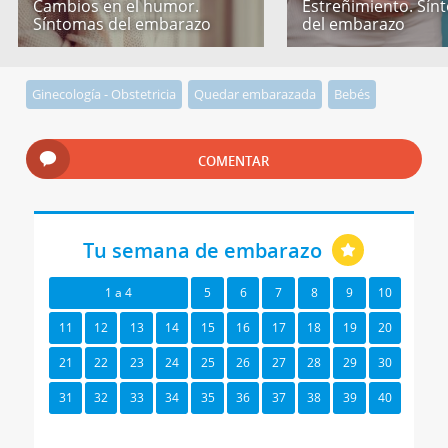
Cambios en el humor.
Estreñimiento. Sín
Síntomas del embarazo
del embarazo
Ginecología - Obstetricia
Quedar embarazada
Bebés
COMENTAR
Tu semana de embarazo
1 a 4
5
6
7
8
9
10
11
12
13
14
15
16
17
18
19
20
21
22
23
24
25
26
27
28
29
30
31
32
33
34
35
36
37
38
39
40