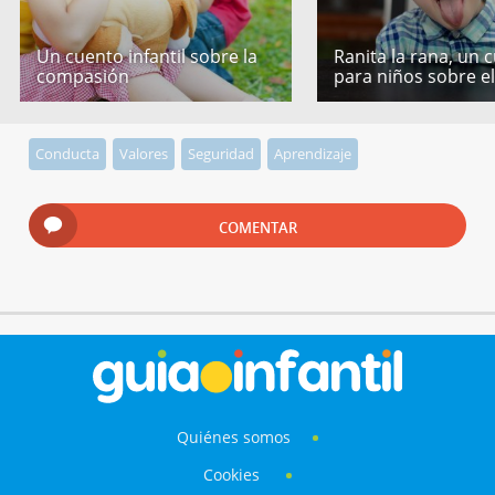
Un cuento infantil sobre la
Ranita la rana, un 
compasión
para niños sobre e
Conducta
Valores
Seguridad
Aprendizaje
COMENTAR
Quiénes somos
Cookies