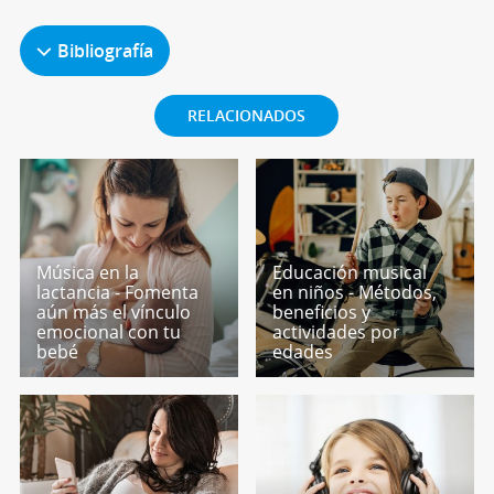
Bibliografía
RELACIONADOS
Música en la
Educación musical
lactancia - Fomenta
en niños - Métodos,
aún más el vínculo
beneficios y
emocional con tu
actividades por
bebé
edades