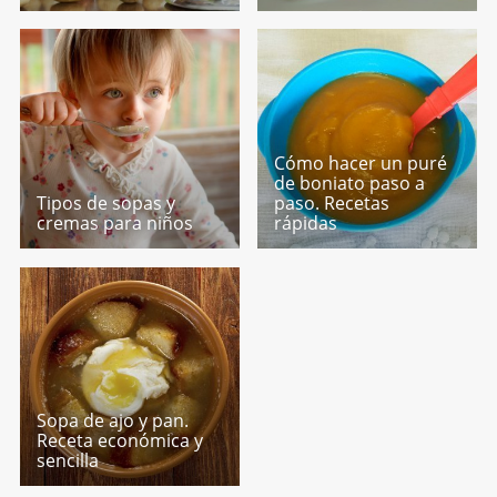
Cómo hacer un puré
de boniato paso a
Tipos de sopas y
paso. Recetas
cremas para niños
rápidas
Sopa de ajo y pan.
Receta económica y
sencilla