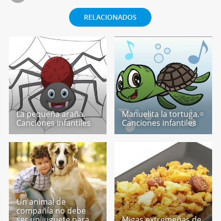
RELACIONADOS
La pequeña araña.
Manuelita la tortuga.
Canciones infantiles
Canciones infantiles
Un animal de
compañía no debe
ser un juguete para
Migas extremeñas de