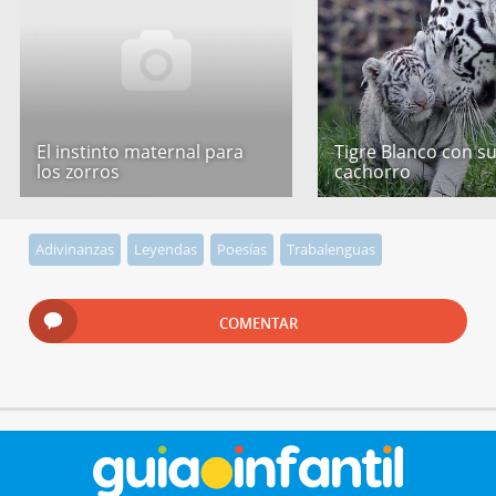
El instinto maternal para
Tigre Blanco con s
los zorros
cachorro
Adivinanzas
Leyendas
Poesías
Trabalenguas
COMENTAR