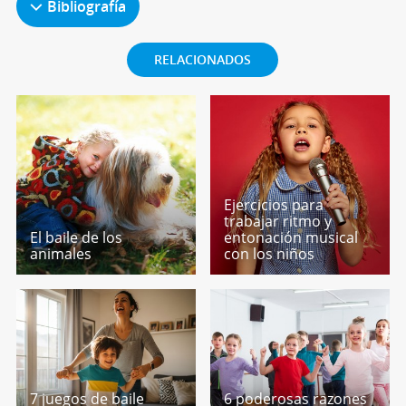
Bibliografía
RELACIONADOS
Ejercicios para
trabajar ritmo y
El baile de los
entonación musical
animales
con los niños
7 juegos de baile
6 poderosas razones