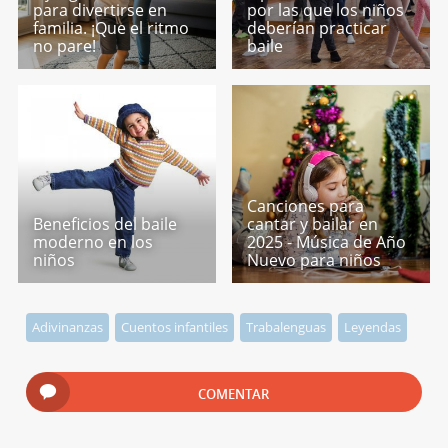
para divertirse en
por las que los niños
familia. ¡Que el ritmo
deberían practicar
no pare!
baile
Canciones para
Beneficios del baile
cantar y bailar en
moderno en los
2025 - Música de Año
niños
Nuevo para niños
Adivinanzas
Cuentos infantiles
Trabalenguas
Leyendas
COMENTAR