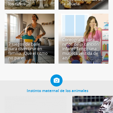
los niños
la abuela
Coreografía para
7 juegos de baile
niños de la canción
para divertirse en
infantil Tengo una
familia. ¡Que el ritmo
muñeca vestida de
no pare!
azul
Instinto maternal de los animales