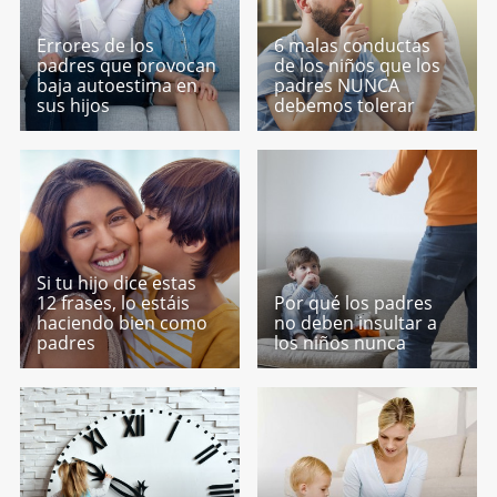
Errores de los
6 malas conductas
padres que provocan
de los niños que los
baja autoestima en
padres NUNCA
sus hijos
debemos tolerar
Si tu hijo dice estas
12 frases, lo estáis
Por qué los padres
haciendo bien como
no deben insultar a
padres
los niños nunca