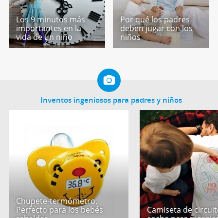
Los 9 minutos más
Por qué los padres
importantes en la
deben jugar con los
vida de un niño
niños
Inventos ingeniosos para padres y niños
Chupete-termómetro.
Perfecto para los bebés
Camiseta de circui