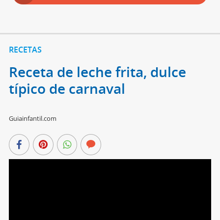
RECETAS
Receta de leche frita, dulce
típico de carnaval
Guiainfantil.com