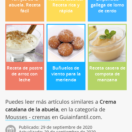
abuela. Receta
Receta rica y
gallega de lomo
fácil
rápida
de cerdo
Receta de postre
Buñuelos de
Receta casera de
de arroz con
viento para la
compota de
leche
merienda
manzana
Puedes leer más artículos similares a
Crema
catalana de la abuela
, en la categoría de
Mousses - cremas
en Guiainfantil.com.
Publicado:
29 de septiembre de 2020
Actualizado:
29 de septiembre de 2020