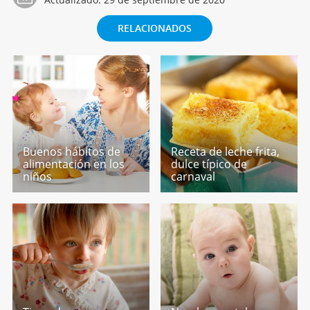
RELACIONADOS
Buenos hábitos de
Receta de leche frita,
alimentación en los
dulce típico de
niños
carnaval