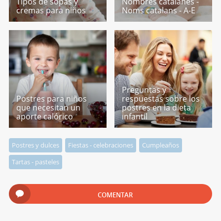
Tipos de sopas y
Nombres catalanes -
cremas para niños
Noms catalans - A-E
Preguntas y
Postres para niños
respuestas sobre los
que necesitan un
postres en la dieta
aporte calórico
infantil
Postres y dulces
Fiestas - celebraciones
Cumpleaños
Tartas - pasteles
COMENTAR