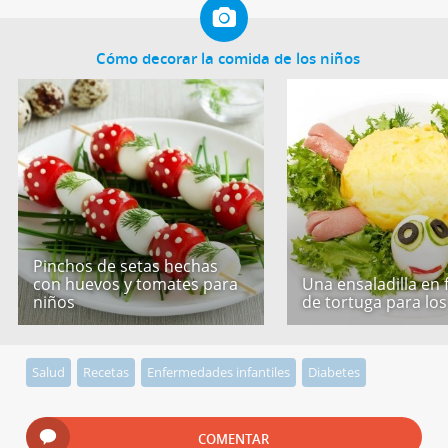
Cómo decorar la comida de los niños
Pinchos de setas hechas
con huevos y tomates para
Una ensaladilla en
niños
de tortuga para los
Salud
Recetas
Enfermedades infantiles
Diabetes
COMENTAR