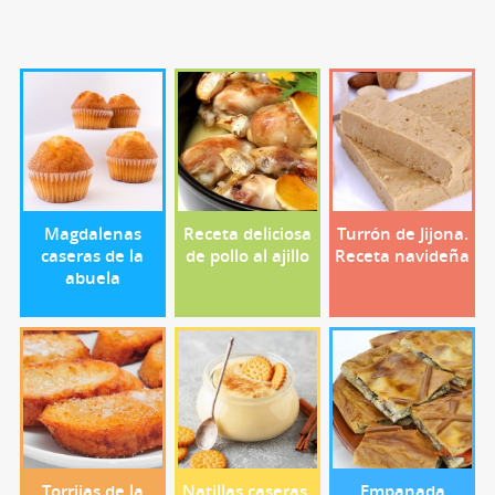
Magdalenas
Receta deliciosa
Turrón de Jijona.
caseras de la
de pollo al ajillo
Receta navideña
abuela
Torrijas de la
Natillas caseras.
Empanada