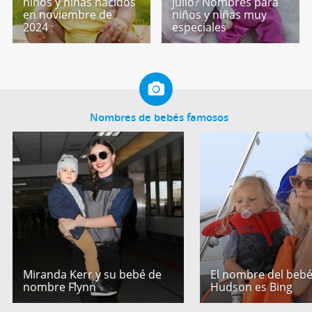
niños y niñas nacidos
julio? Nombres para
en noviembre de
niños y niñas muy
2024
especiales
Nombres de bebés famosos
Miranda Kerr y su bebé de
El nombre del bebé
nombre Flynn
Hudson es Bing