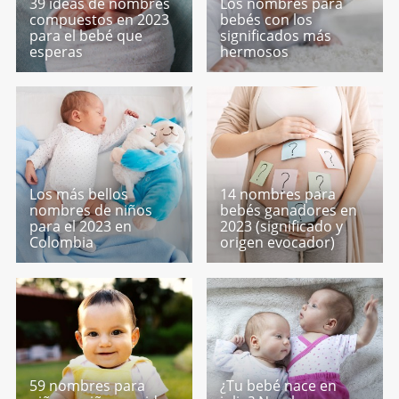
39 ideas de nombres
Los nombres para
compuestos en 2023
bebés con los
para el bebé que
significados más
esperas
hermosos
Los más bellos
14 nombres para
nombres de niños
bebés ganadores en
para el 2023 en
2023 (significado y
Colombia
origen evocador)
59 nombres para
¿Tu bebé nace en