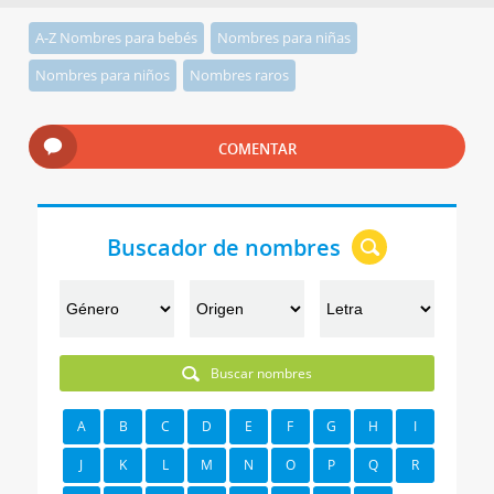
A-Z Nombres para bebés
Nombres para niñas
Nombres para niños
Nombres raros
COMENTAR
Buscador de nombres
Buscar nombres
A
B
C
D
E
F
G
H
I
J
K
L
M
N
O
P
Q
R