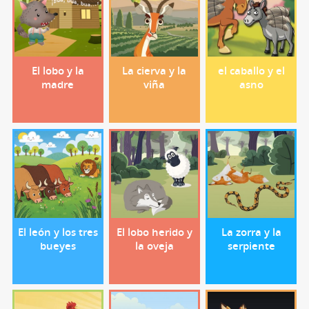
El lobo y la
La cierva y la
el caballo y el
madre
viña
asno
El león y los tres
El lobo herido y
La zorra y la
bueyes
la oveja
serpiente