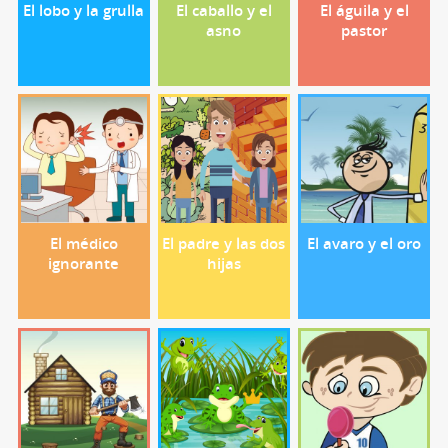
El lobo y la grulla
El caballo y el
El águila y el
asno
pastor
El médico
El padre y las dos
El avaro y el oro
ignorante
hijas