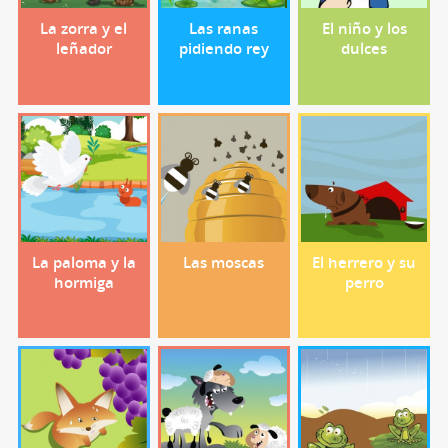
La zorra y el
Las ranas
El niño y los
leñador
pidiendo rey
dulces
La paloma y la
Las moscas
El herrero y su
hormiga
perro