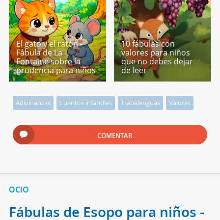
El gato y el ratón -
10 fábulas con
Fábula de La
valores para niños
Fontaine sobre la
que no debes dejar
prudencia para niños
de leer
Adivinanzas
Cuentos infantiles
Trabalenguas
Valores
COMENTAR
OCIO
Fábulas de Esopo para niños -