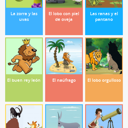
La zorra y las
El lobo con piel
Las ranas y el
uvas
de oveja
pantano
El buen rey león
El naúfrago
El lobo orgulloso