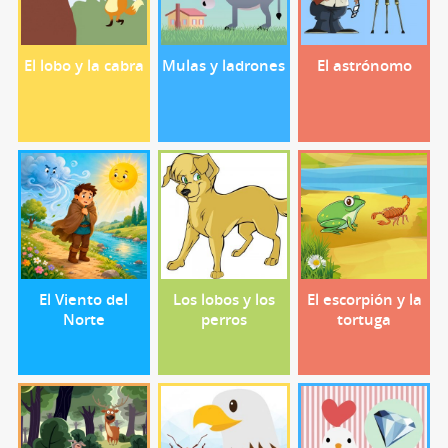
El lobo y la cabra
Mulas y ladrones
El astrónomo
El Viento del
Los lobos y los
El escorpión y la
Norte
perros
tortuga