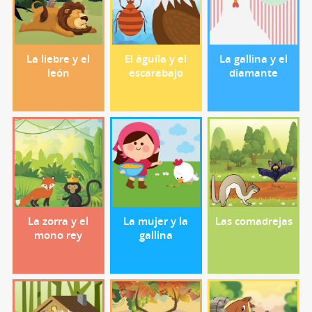
La liebre y el
El águila y el
La gallina y el
león
escarabajo
diamante
La zorra y el
La mujer y la
Las comadrejas
mono rey
gallina