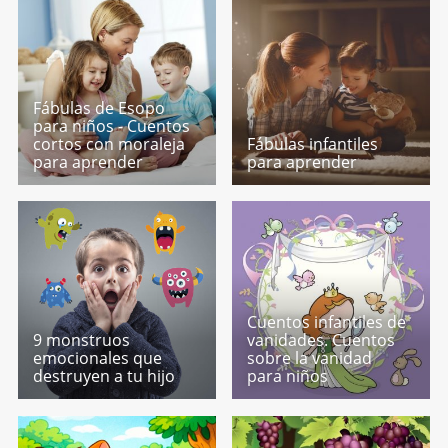
Fábulas de Esopo
para niños - Cuentos
cortos con moraleja
Fábulas infantiles
para aprender
para aprender
Cuentos infantiles de
9 monstruos
vanidades. Cuentos
emocionales que
sobre la vanidad
destruyen a tu hijo
para niños